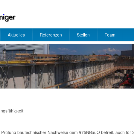
Aktuelles
Referenzen
Stellen
Team
ngsfähigkeit:
r Prüfung bautechnischer Nachweise gem §75NBauO befreit, auch für Sc